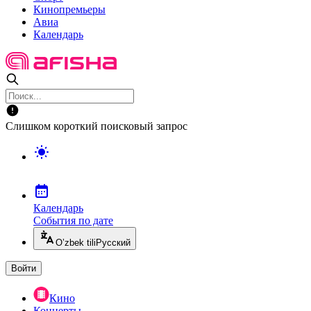
Кинопремьеры
Авиа
Календарь
Слишком короткий поисковый запрос
Календарь
События по дате
O’zbek tili
Русский
Войти
Кино
Концерты