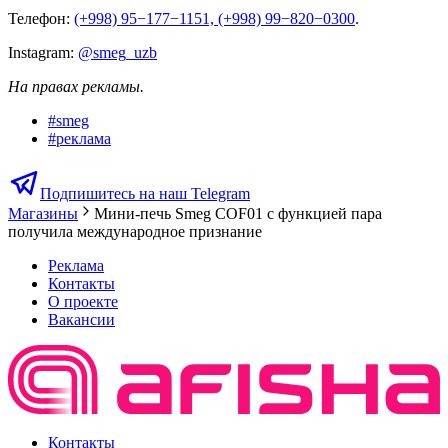
Телефон:
(+998) 95−177−1151,
(+998)
99−820−0300
.
Instagram:
@smeg_uzb
На правах рекламы.
#
smeg
#
реклама
Подпишитесь на наш Telegram
Магазины
Мини-печь Smeg COF01 с функцией пара
получила международное признание
Реклама
Контакты
О проекте
Вакансии
Контакты