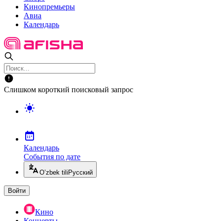
Кинопремьеры
Авиа
Календарь
Слишком короткий поисковый запрос
Календарь
События по дате
O’zbek tili
Русский
Войти
Кино
Концерты