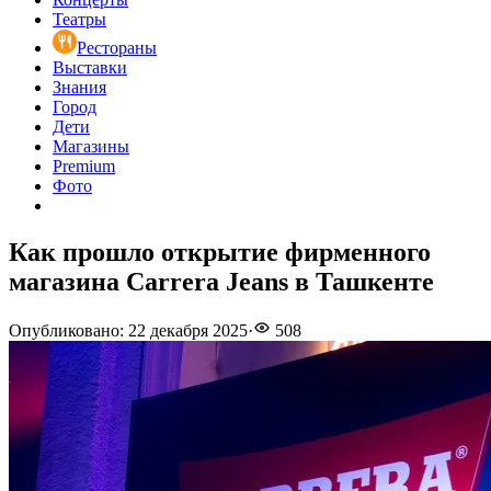
Театры
Рестораны
Выставки
Знания
Город
Дети
Магазины
Premium
Фото
Как прошло открытие фирменного
магазина Carrera Jeans в Ташкенте
Опубликовано
:
22 декабря 2025
·
508