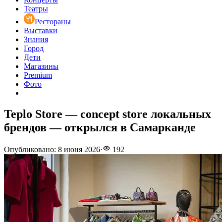
Театры
Рестораны
Выставки
Знания
Город
Дети
Магазины
Premium
Фото
Teplo Store — concept store локальных
брендов — открылся в Самарканде
Опубликовано
:
8 июня 2026
·
192