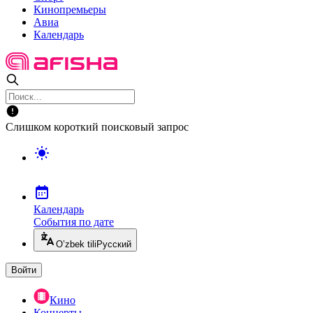
Кинопремьеры
Авиа
Календарь
Слишком короткий поисковый запрос
Календарь
События по дате
O’zbek tili
Русский
Войти
Кино
Концерты