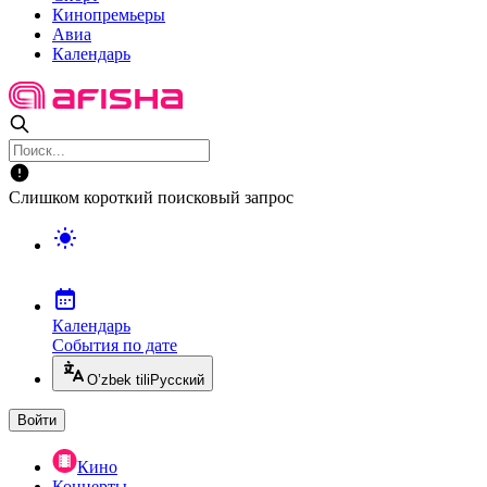
Кинопремьеры
Авиа
Календарь
Слишком короткий поисковый запрос
Календарь
События по дате
O’zbek tili
Русский
Войти
Кино
Концерты