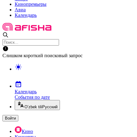
Кинопремьеры
Авиа
Календарь
Слишком короткий поисковый запрос
Календарь
События по дате
O’zbek tili
Русский
Войти
Кино
Концерты