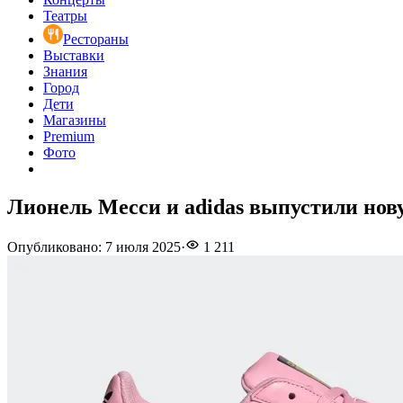
Театры
Рестораны
Выставки
Знания
Город
Дети
Магазины
Premium
Фото
Лионель Месси и adidas выпустили нов
Опубликовано
:
7 июля 2025
·
1 211