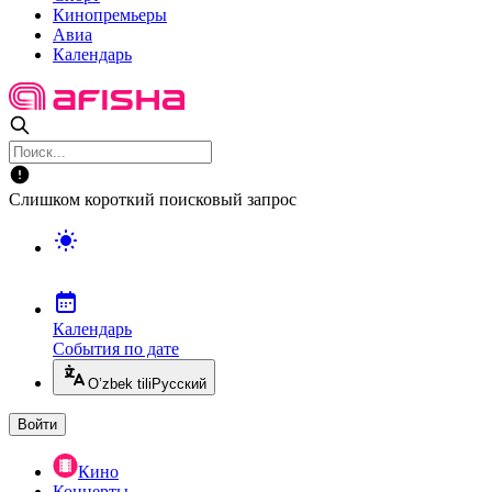
Кинопремьеры
Авиа
Календарь
Слишком короткий поисковый запрос
Календарь
События по дате
O’zbek tili
Русский
Войти
Кино
Концерты