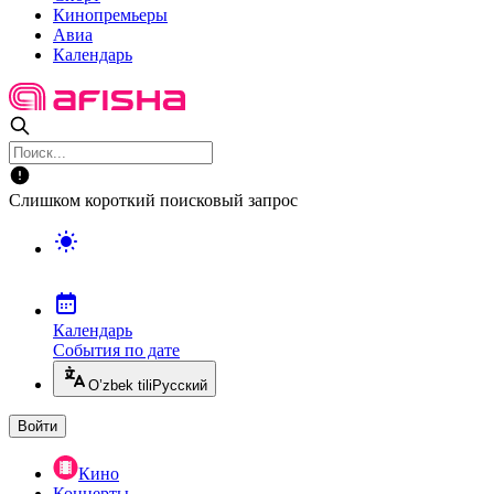
Кинопремьеры
Авиа
Календарь
Слишком короткий поисковый запрос
Календарь
События по дате
O’zbek tili
Русский
Войти
Кино
Концерты