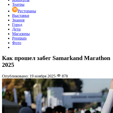
Театры
Рестораны
Выставки
Знания
Город
Дети
Магазины
Premium
Фото
Как прошел забег Samarkand Marathon
2025
Опубликовано
:
19 ноября 2025
·
878