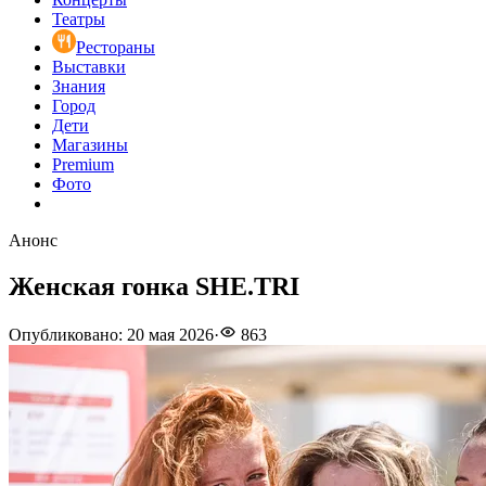
Театры
Рестораны
Выставки
Знания
Город
Дети
Магазины
Premium
Фото
Анонс
Женская гонка SHE.TRI
Опубликовано
:
20 мая 2026
·
863