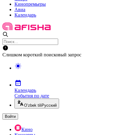
Кинопремьеры
Авиа
Календарь
Слишком короткий поисковый запрос
Календарь
События по дате
O’zbek tili
Русский
Войти
Кино
Концерты