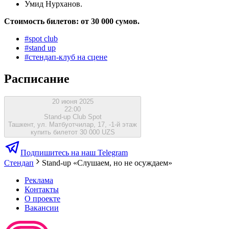
Умид Нурханов.
Стоимость билетов: от 30 000 сумов.
#
spot club
#
stand up
#
стендап-клуб на сцене
Расписание
20 июня 2025
22:00
Stand-up Club Spot
Ташкент, ул. Матбуотчилар, 17, -1-й этаж
купить билет
от 30 000 UZS
Подпишитесь на наш Telegram
Стендап
Stand-up «Слушаем, но не осуждаем»
Реклама
Контакты
О проекте
Вакансии