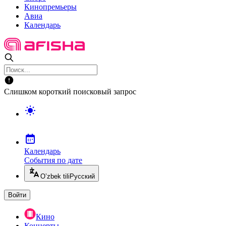
Кинопремьеры
Авиа
Календарь
Слишком короткий поисковый запрос
Календарь
События по дате
O’zbek tili
Русский
Войти
Кино
Концерты