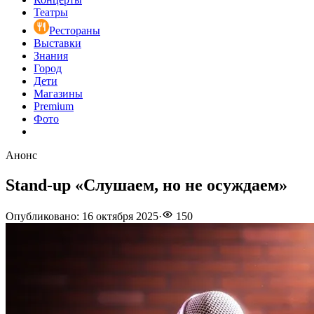
Театры
Рестораны
Выставки
Знания
Город
Дети
Магазины
Premium
Фото
Анонс
Stand-up «Слушаем, но не осуждаем»
Опубликовано
:
16 октября 2025
·
150