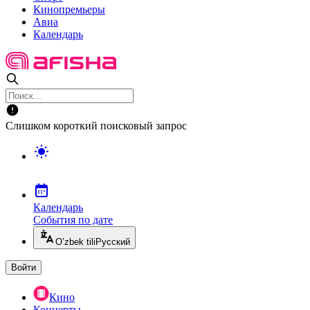
Кинопремьеры
Авиа
Календарь
Слишком короткий поисковый запрос
Календарь
События по дате
O’zbek tili
Русский
Войти
Кино
Концерты