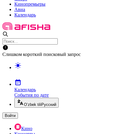
Кинопремьеры
Авиа
Календарь
Слишком короткий поисковый запрос
Календарь
События по дате
O’zbek tili
Русский
Войти
Кино
Концерты