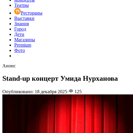
Театры
Рестораны
Выставки
Знания
Город
Дети
Магазины
Premium
Фото
Анонс
Stand-up концерт Умида Нурханова
Опубликовано
:
18 декабря 2025
·
125