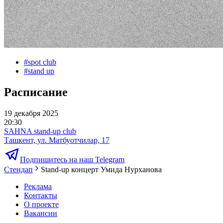
#
spot club
#
stand up
Расписание
19 декабря 2025
20:30
SAHNA stand-up club
Ташкент, ул. Матбуотчилар, 17
Подпишитесь на наш Telegram
Стендап
Stand-up концерт Умида Нурханова
Реклама
Контакты
О проекте
Вакансии