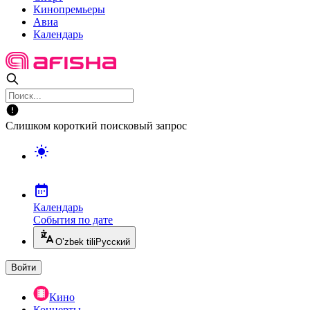
Кинопремьеры
Авиа
Календарь
Слишком короткий поисковый запрос
Календарь
События по дате
O’zbek tili
Русский
Войти
Кино
Концерты