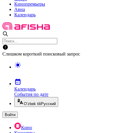
Кинопремьеры
Авиа
Календарь
Слишком короткий поисковый запрос
Календарь
События по дате
O’zbek tili
Русский
Войти
Кино
Концерты