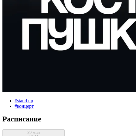
#
stand up
#
концерт
Расписание
29 мая