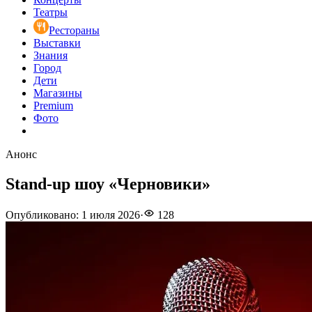
Театры
Рестораны
Выставки
Знания
Город
Дети
Магазины
Premium
Фото
Анонс
Stand-up шоу «Черновики»
Опубликовано
:
1 июля 2026
·
128