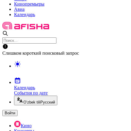
Кинопремьеры
Авиа
Календарь
Слишком короткий поисковый запрос
Календарь
События по дате
O’zbek tili
Русский
Войти
Кино
Концерты