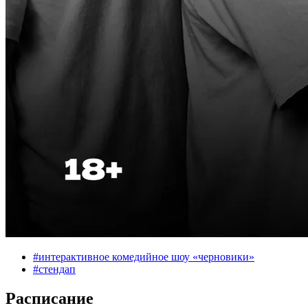
#
интерактивное комедийное шоу «черновики»
#
стендап
Расписание