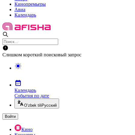
Кинопремьеры
Авиа
Календарь
Слишком короткий поисковый запрос
Календарь
События по дате
O’zbek tili
Русский
Войти
Кино
Концерты