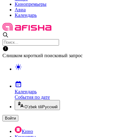
Кинопремьеры
Авиа
Календарь
Слишком короткий поисковый запрос
Календарь
События по дате
O’zbek tili
Русский
Войти
Кино
Концерты