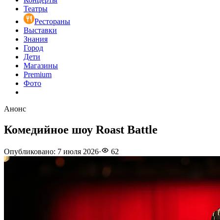
Театры
Рестораны
Выставки
Знания
Город
Дети
Магазины
Premium
Фото
Анонс
Комедийное шоу Roast Battle
Опубликовано
:
7 июля 2026
·
62