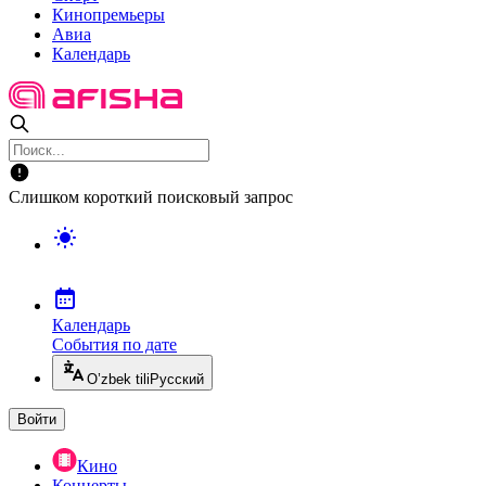
Кинопремьеры
Авиа
Календарь
Слишком короткий поисковый запрос
Календарь
События по дате
O’zbek tili
Русский
Войти
Кино
Концерты