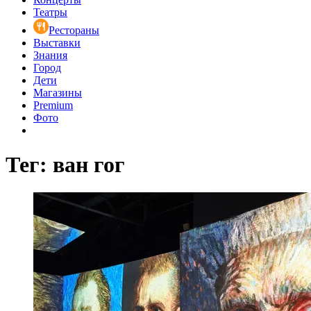
Театры
Рестораны
Выставки
Знания
Город
Дети
Магазины
Premium
Фото
Тег: ван гог