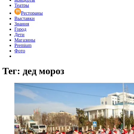
Театры
Рестораны
Выставки
Знания
Город
Дети
Магазины
Premium
Фото
Тег: дед мороз