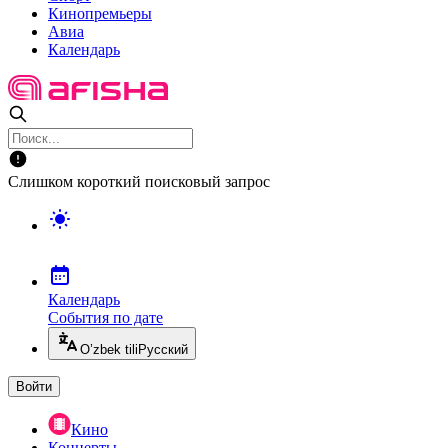
Кинопремьеры
Авиа
Календарь
Слишком короткий поисковый запрос
Календарь
События по дате
O’zbek tili
Русский
Войти
Кино
Концерты