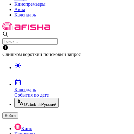
Кинопремьеры
Авиа
Календарь
Слишком короткий поисковый запрос
Календарь
События по дате
O’zbek tili
Русский
Войти
Кино
Концерты