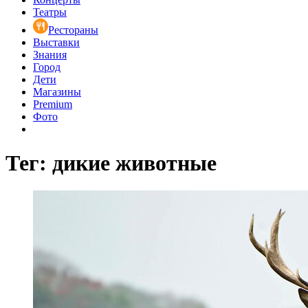
Театры
Рестораны
Выставки
Знания
Город
Дети
Магазины
Premium
Фото
Тег: дикие животные