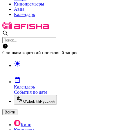
Кинопремьеры
Авиа
Календарь
Слишком короткий поисковый запрос
Календарь
События по дате
O’zbek tili
Русский
Войти
Кино
Концерты