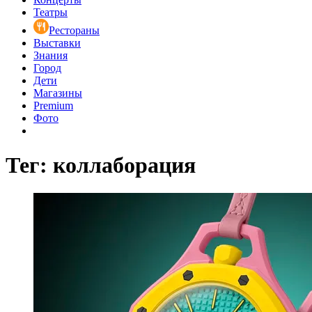
Театры
Рестораны
Выставки
Знания
Город
Дети
Магазины
Premium
Фото
Тег: коллаборация