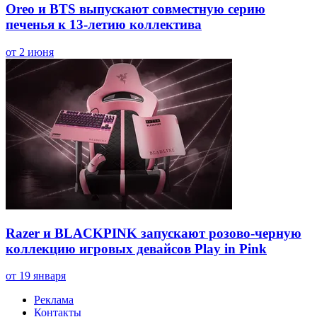
Oreo и BTS выпускают совместную серию
печенья к 13-летию коллектива
от 2 июня
Razer и BLACKPINK запускают розово-черную
коллекцию игровых девайсов Play in Pink
от 19 января
Реклама
Контакты