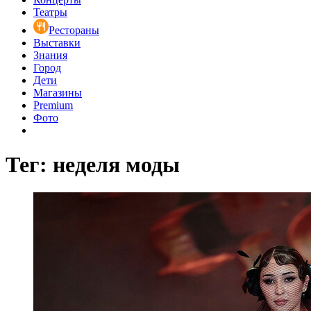
Театры
Рестораны
Выставки
Знания
Город
Дети
Магазины
Premium
Фото
Тег: неделя моды