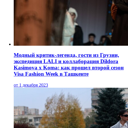
Модный критик-легенда, гости из Грузии,
экспедиция LALI и коллаборация Dildora
Kasimova x Koma: как прошел второй сезон
Visa Fashion Week в Ташкенте
от 1 декабря 2023