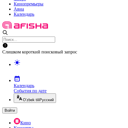
Кинопремьеры
Авиа
Календарь
Слишком короткий поисковый запрос
Календарь
События по дате
O’zbek tili
Русский
Войти
Кино
Концерты