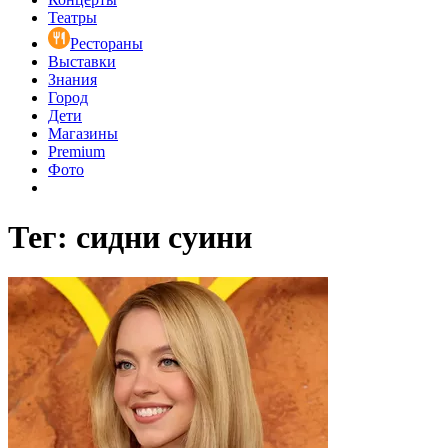
Театры
Рестораны
Выставки
Знания
Город
Дети
Магазины
Premium
Фото
Тег: сидни суини