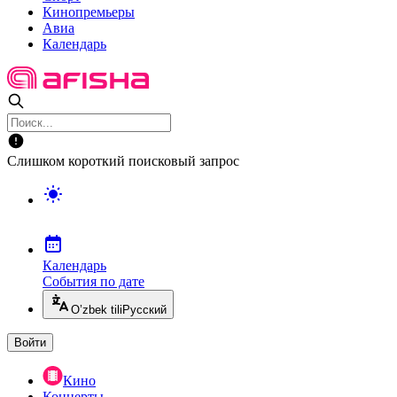
Кинопремьеры
Авиа
Календарь
Слишком короткий поисковый запрос
Календарь
События по дате
O’zbek tili
Русский
Войти
Кино
Концерты