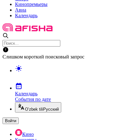
Кинопремьеры
Авиа
Календарь
Слишком короткий поисковый запрос
Календарь
События по дате
O’zbek tili
Русский
Войти
Кино
Концерты