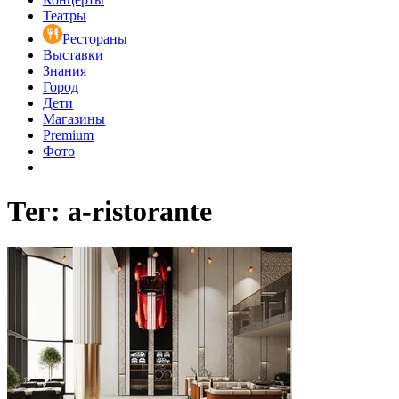
Театры
Рестораны
Выставки
Знания
Город
Дети
Магазины
Premium
Фото
Тег: a-ristorante