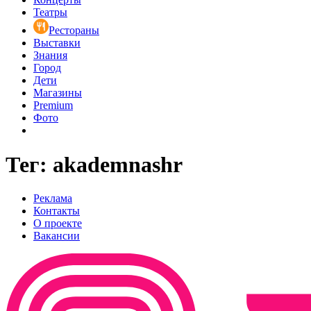
Театры
Рестораны
Выставки
Знания
Город
Дети
Магазины
Premium
Фото
Тег: akademnashr
Реклама
Контакты
О проекте
Вакансии