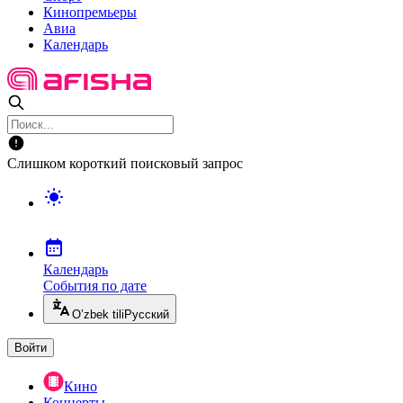
Кинопремьеры
Авиа
Календарь
Слишком короткий поисковый запрос
Календарь
События по дате
O’zbek tili
Русский
Войти
Кино
Концерты