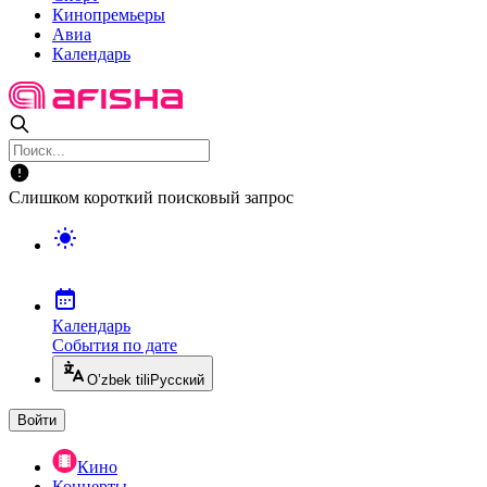
Кинопремьеры
Авиа
Календарь
Слишком короткий поисковый запрос
Календарь
События по дате
O’zbek tili
Русский
Войти
Кино
Концерты