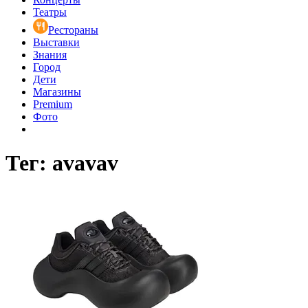
Театры
Рестораны
Выставки
Знания
Город
Дети
Магазины
Premium
Фото
Тег: avavav