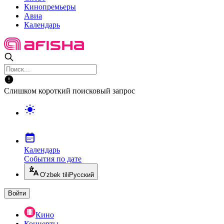
Кинопремьеры
Авиа
Календарь
Слишком короткий поисковый запрос
Календарь
События по дате
O’zbek tili
Русский
Войти
Кино
Концерты