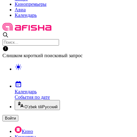
Кинопремьеры
Авиа
Календарь
Слишком короткий поисковый запрос
Календарь
События по дате
O’zbek tili
Русский
Войти
Кино
Концерты