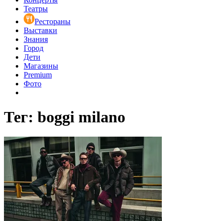
Театры
Рестораны
Выставки
Знания
Город
Дети
Магазины
Premium
Фото
Тег: boggi milano