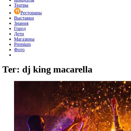
Театры
Рестораны
Выставки
Знания
Город
Дети
Магазины
Premium
Фото
Тег: dj king macarella