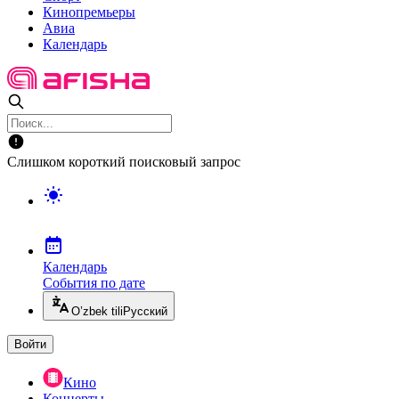
Кинопремьеры
Авиа
Календарь
Слишком короткий поисковый запрос
Календарь
События по дате
O’zbek tili
Русский
Войти
Кино
Концерты