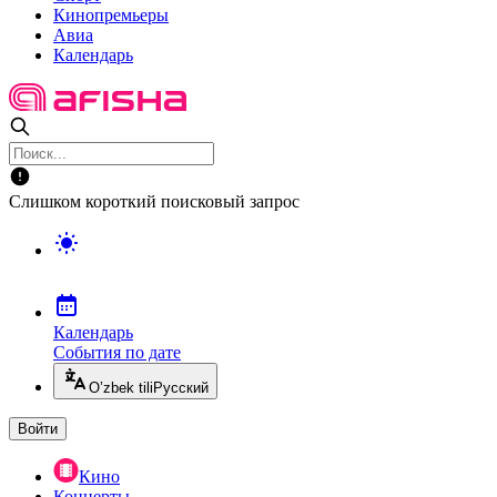
Кинопремьеры
Авиа
Календарь
Слишком короткий поисковый запрос
Календарь
События по дате
O’zbek tili
Русский
Войти
Кино
Концерты