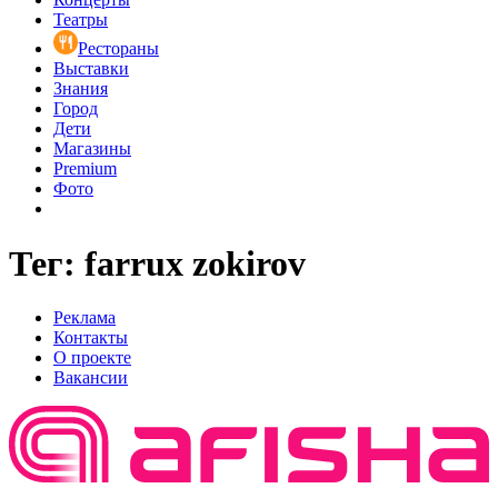
Театры
Рестораны
Выставки
Знания
Город
Дети
Магазины
Premium
Фото
Тег: farrux zokirov
Реклама
Контакты
О проекте
Вакансии