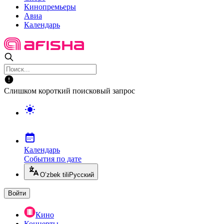
Кинопремьеры
Авиа
Календарь
Слишком короткий поисковый запрос
Календарь
События по дате
O’zbek tili
Русский
Войти
Кино
Концерты