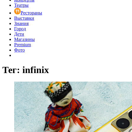
Театры
Рестораны
Выставки
Знания
Город
Дети
Магазины
Premium
Фото
Тег: infinix