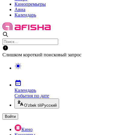
Кинопремьеры
Авиа
Календарь
Слишком короткий поисковый запрос
Календарь
События по дате
O’zbek tili
Русский
Войти
Кино
Концерты