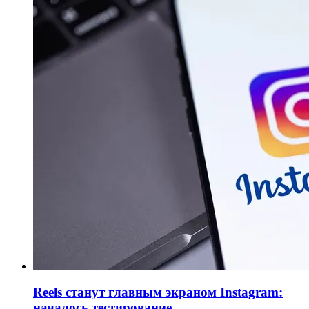
Reels станут главным экраном Instagram:
началось тестирование