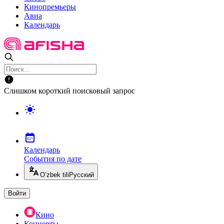
Кинопремьеры
Авиа
Календарь
Слишком короткий поисковый запрос
Календарь
События по дате
O’zbek tili
Русский
Войти
Кино
Концерты