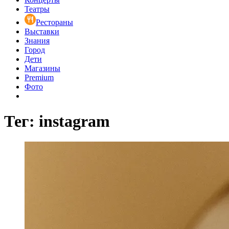
Театры
Рестораны
Выставки
Знания
Город
Дети
Магазины
Premium
Фото
Тег: instagram