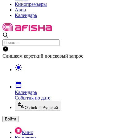
Кинопремьеры
Авиа
Календарь
Слишком короткий поисковый запрос
Календарь
События по дате
O’zbek tili
Русский
Войти
Кино
Концерты