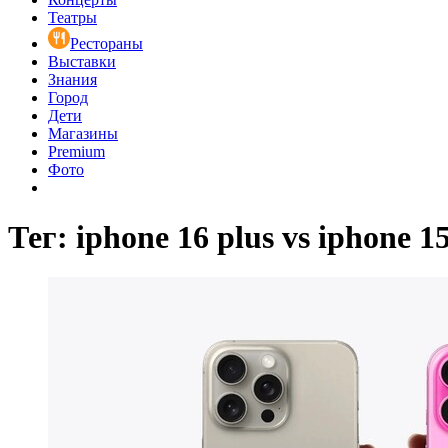
Театры
Рестораны
Выставки
Знания
Город
Дети
Магазины
Premium
Фото
Тег: iphone 16 plus vs iphone 1