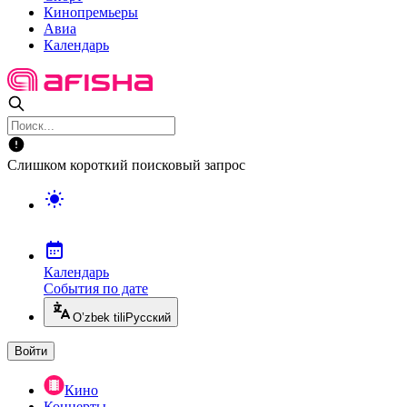
Кинопремьеры
Авиа
Календарь
Слишком короткий поисковый запрос
Календарь
События по дате
O’zbek tili
Русский
Войти
Кино
Концерты