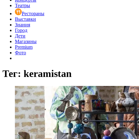
Театры
Рестораны
Выставки
Знания
Город
Дети
Магазины
Premium
Фото
Тег: keramistan