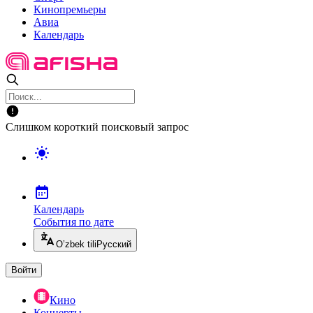
Кинопремьеры
Авиа
Календарь
Слишком короткий поисковый запрос
Календарь
События по дате
O’zbek tili
Русский
Войти
Кино
Концерты