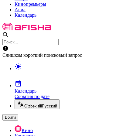
Кинопремьеры
Авиа
Календарь
Слишком короткий поисковый запрос
Календарь
События по дате
O’zbek tili
Русский
Войти
Кино
Концерты