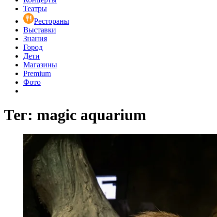
Театры
Рестораны
Выставки
Знания
Город
Дети
Магазины
Premium
Фото
Тег: magic aquarium