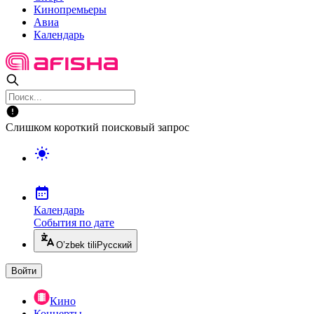
Кинопремьеры
Авиа
Календарь
Слишком короткий поисковый запрос
Календарь
События по дате
O’zbek tili
Русский
Войти
Кино
Концерты