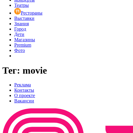
Театры
Рестораны
Выставки
Знания
Город
Дети
Магазины
Premium
Фото
Тег: movie
Реклама
Контакты
О проекте
Вакансии