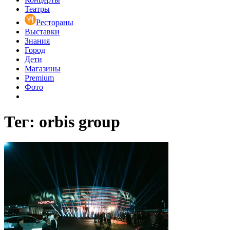
Театры
Рестораны
Выставки
Знания
Город
Дети
Магазины
Premium
Фото
Тег: orbis group