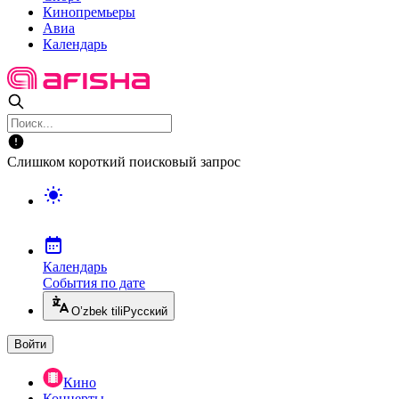
Кинопремьеры
Авиа
Календарь
Слишком короткий поисковый запрос
Календарь
События по дате
O’zbek tili
Русский
Войти
Кино
Концерты