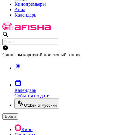
Кинопремьеры
Авиа
Календарь
Слишком короткий поисковый запрос
Календарь
События по дате
O’zbek tili
Русский
Войти
Кино
Концерты