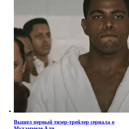
Вышел первый тизер-трейлер сериала о
Мухаммеде Али