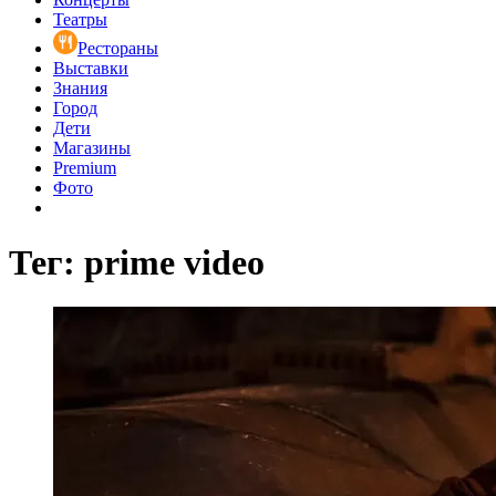
Театры
Рестораны
Выставки
Знания
Город
Дети
Магазины
Premium
Фото
Тег: prime video