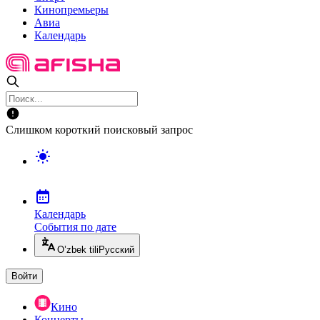
Кинопремьеры
Авиа
Календарь
Слишком короткий поисковый запрос
Календарь
События по дате
O’zbek tili
Русский
Войти
Кино
Концерты