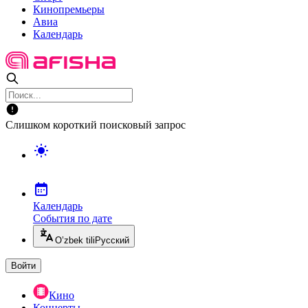
Кинопремьеры
Авиа
Календарь
Слишком короткий поисковый запрос
Календарь
События по дате
O’zbek tili
Русский
Войти
Кино
Концерты