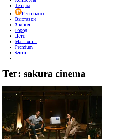
Театры
Рестораны
Выставки
Знания
Город
Дети
Магазины
Premium
Фото
Тег: sakura cinema