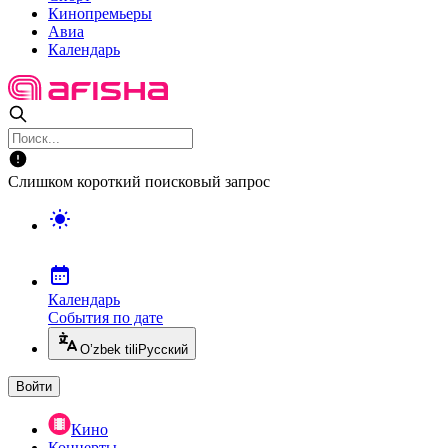
Кинопремьеры
Авиа
Календарь
Слишком короткий поисковый запрос
Календарь
События по дате
O’zbek tili
Русский
Войти
Кино
Концерты