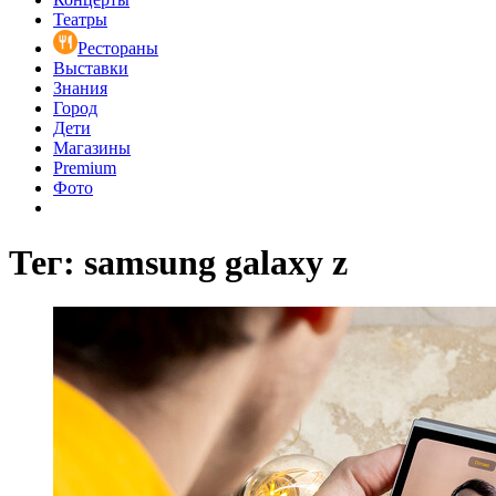
Театры
Рестораны
Выставки
Знания
Город
Дети
Магазины
Premium
Фото
Тег: samsung galaxy z