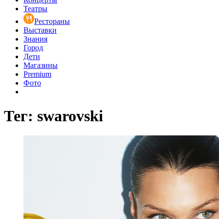
Театры
Рестораны
Выставки
Знания
Город
Дети
Магазины
Premium
Фото
Тег: swarovski