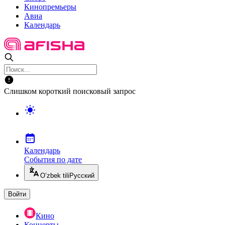
Кинопремьеры
Авиа
Календарь
Слишком короткий поисковый запрос
Календарь
События по дате
O’zbek tili
Русский
Войти
Кино
Концерты