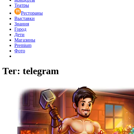
Театры
Рестораны
Выставки
Знания
Город
Дети
Магазины
Premium
Фото
Тег: telegram