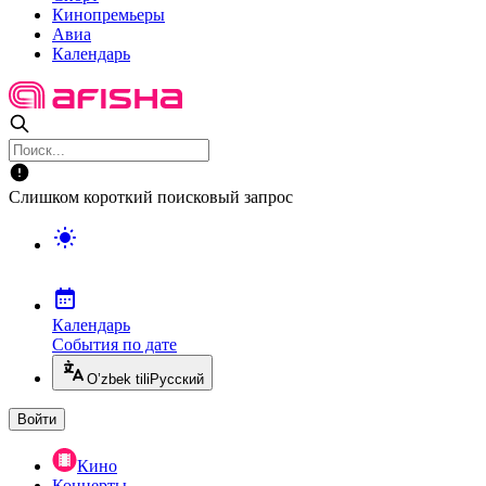
Кинопремьеры
Авиа
Календарь
Слишком короткий поисковый запрос
Календарь
События по дате
O’zbek tili
Русский
Войти
Кино
Концерты