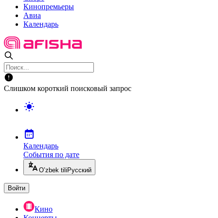
Кинопремьеры
Авиа
Календарь
Слишком короткий поисковый запрос
Календарь
События по дате
O’zbek tili
Русский
Войти
Кино
Концерты