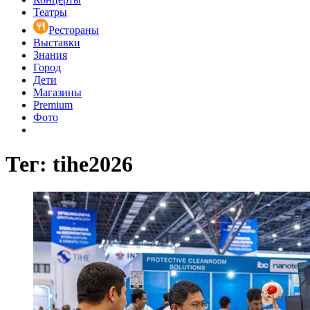
Театры
Рестораны
Выставки
Знания
Город
Дети
Магазины
Premium
Фото
Тег: tihe2026