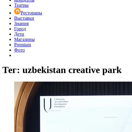
Театры
Рестораны
Выставки
Знания
Город
Дети
Магазины
Premium
Фото
Тег: uzbekistan creative park