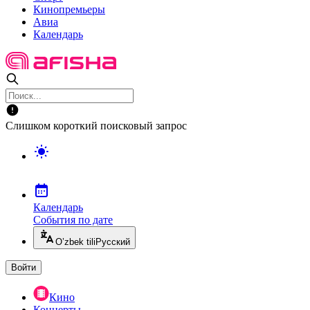
Кинопремьеры
Авиа
Календарь
Слишком короткий поисковый запрос
Календарь
События по дате
O’zbek tili
Русский
Войти
Кино
Концерты