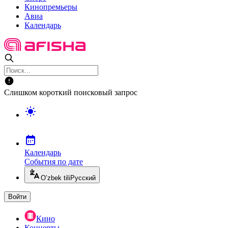
Кинопремьеры
Авиа
Календарь
Слишком короткий поисковый запрос
Календарь
События по дате
O’zbek tili
Русский
Войти
Кино
Концерты