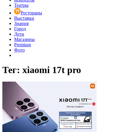
Театры
Рестораны
Выставки
Знания
Город
Дети
Магазины
Premium
Фото
Тег: xiaomi 17t pro