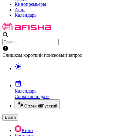
Кинопремьеры
Авиа
Календарь
Слишком короткий поисковый запрос
Календарь
События по дате
O’zbek tili
Русский
Войти
Кино
Концерты