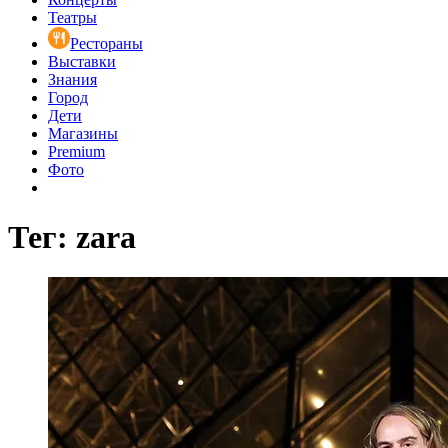
Театры
Рестораны
Выставки
Знания
Город
Дети
Магазины
Premium
Фото
Тег: zara