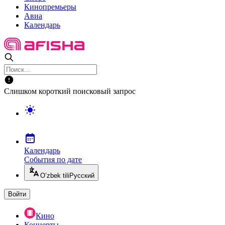
Кинопремьеры
Авиа
Календарь
Слишком короткий поисковый запрос
Календарь
События по дате
O’zbek tili
Русский
Войти
Кино
Концерты