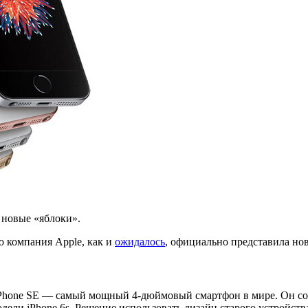
 новые «яблоки».
о компания Apple, как и
ожидалось
, официально представила но
iPhone SE — самый мощный 4-дюймовый смартфон в мире. Он сое
одели iPhone 6s. Решение использовать дизайн старого устройс