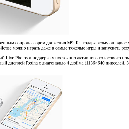
оенным сопроцессором движения M9. Благодаря этому он вдвое м
ройстве можно играть даже в самые тяжелые игры и запускать р
й Live Photos и поддержку постоянно активного голосового пом
ный дисплей Retina с диагональю 4 дюйма (1136×640 пикселей, 3