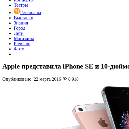
Театры
Рестораны
Выставки
Знания
Город
Дети
Магазины
Premium
Фото
Apple представила iPhone SE и 10-дюйм
Опубликовано
:
22 марта 2016
·
8 918