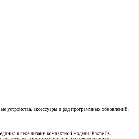
вые устройства, аксессуары и ряд программных обновлений.
динил в себе дизайн компактной модели iPhone 5s,
тва кажется, как минимум, странным и неожиданным,