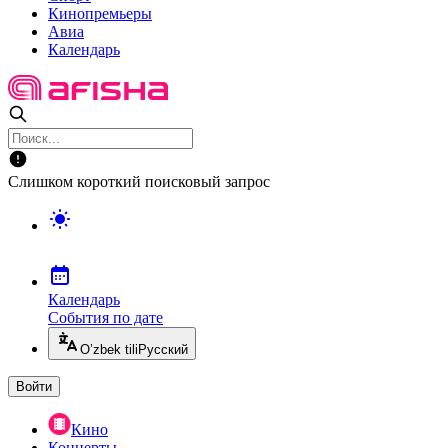
Кинопремьеры
Авиа
Календарь
Слишком короткий поисковый запрос
Календарь
События по дате
O’zbek tili
Русский
Войти
Кино
Концерты